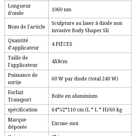
Longueur
1060 nm
d'onde
Sculpture au laser à diode non
Nom de l'article
invasive Body Shaper Sli
Quantité
4 PIÈCES
d'applicateur
Taille de
4X8cm
l'applicateur
Puissance de
60 W par diode (total 240 W)
sortie
Forfait
Boîte en aluminium
Transport
spécification
64*52*110 cm (L * L * H)/60 kg
Marque
Excuse-moi
déposée